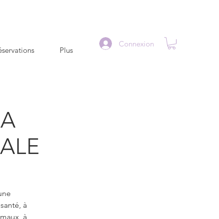
Connexion
servations
Plus
LA
ALE
une
anté, à
imaux, à