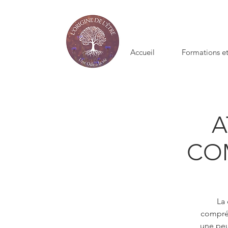
Accueil
Formations et
A
CO
La
compré
une peu