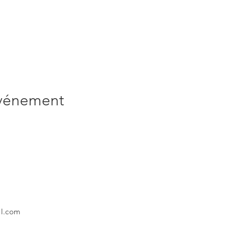
événement
il.com