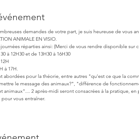
'événement
mbreuses demandes de votre part, je suis heureuse de vous anno
ON ANIMALE EN VISIO. 
journées réparties ainsi: (Merci de vous rendre disponible sur c
0 à 12H30 et de 13H30 à 16H30
 12H
H à 17H.
t abordées pour la théorie, entre autres "qu'est ce que la com
mettre le message des animaux?", "différence de fonctionnem
animaux".... 2 après-midi seront consacrées à la pratique, en p
 pour vous entraîner. 
événement