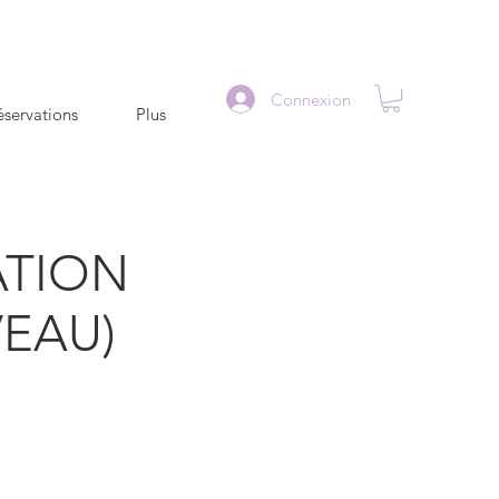
Connexion
servations
Plus
TION
VEAU)