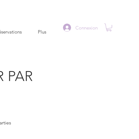
Connexion
servations
Plus
 PAR
arties