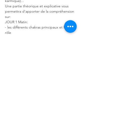
karmique)...
Une partie théorique et explicative vous 
permettra d'apporter de la compréhension 
sur:
JOUR 1 Matin:
- les différents chakras principaux et leur 
rôle
En lire plus >
Partager cet événement
Contact