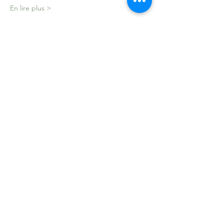
En lire plus >
Partager cet événement
Contact
Laure Pasquier
Téléphone:
06 77 81 37 58
Mail:
laurepasquier.contact@gmail.com
Franche Comté -
France