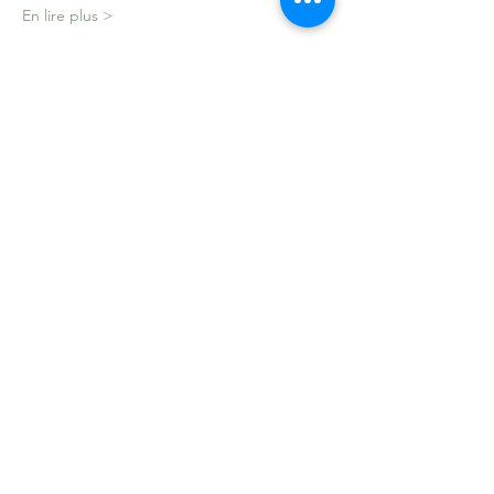
En lire plus >
Partager cet événement
Contact
Laure Pasquier
Téléphone:
06 77 81 37 58
Mail:
laurepasquier.contact@gmail.com
Franche Comté -
France