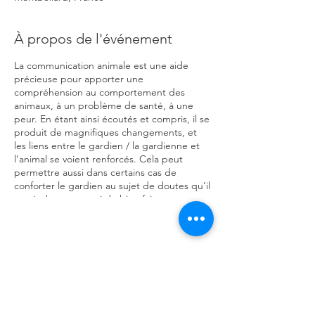
À propos de l'événement
La communication animale est une aide
précieuse pour apporter une
compréhension au comportement des
animaux, à un problème de santé, à une
peur. En étant ainsi écoutés et compris, il se
produit de magnifiques changements, et
les liens entre le gardien / la gardienne et
l’animal se voient renforcés. Cela peut
permettre aussi dans certains cas de
conforter le gardien au sujet de doutes qu’il
aurait dans un souci de bien faire pour
l’animal. Lors de cet atelier, entre
explications théoriques et exercices
pratiques, vous apprendrez comment vous
connecter avec les animaux vivants ou
décédés et communiquer avec eux de
Partager cet événement
façon intuitive. La communication animale
est toujours un acte d’amour et de respect.
C’est une façon de nous rappeler, avec