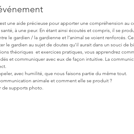
'événement
est une aide précieuse pour apporter une compréhension au 
anté, à une peur. En étant ainsi écoutés et compris, il se prod
tre le gardien / la gardienne et l’animal se voient renforcés. Ce
er le gardien au sujet de doutes qu’il aurait dans un souci de bi
cations théoriques  et exercices pratiques, vous apprendrez co
édés et communiquer avec eux de façon intuitive. La communica
ct.
peler, avec humilité, que nous faisons partie du même tout.
communication animale et comment elle se produit ?
ir de supports photo.