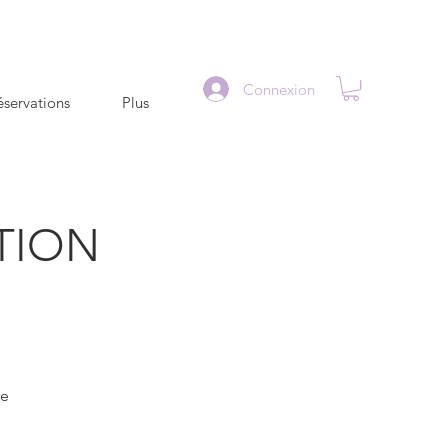
Connexion
servations
Plus
TION
le