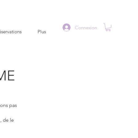
Connexion
servations
Plus
ME
vons pas
, de le