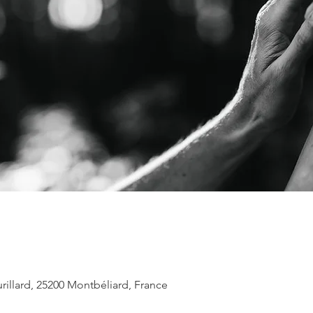
urillard, 25200 Montbéliard, France