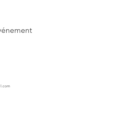
événement
il.com