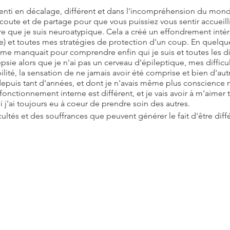
senti en décalage, différent et dans l'incompréhension du monde
ute et de partage pour que vous puissiez vous sentir accueilli 
re que je suis neuroatypique. Cela a créé un effondrement intéri
) et toutes mes stratégies de protection d'un coup. En quelque
 me manquait pour comprendre enfin qui je suis et toutes les dif
psie alors que je n'ai pas un cerveau d'épileptique, mes diffic
ilité, la sensation de ne jamais avoir été comprise et bien d'aut
 depuis tant d'années, et dont je n'avais même plus conscience m
nctionnement interne est différent, et je vais avoir à m'aimer t
 j'ai toujours eu à coeur de prendre soin des autres.
cultés et des souffrances que peuvent générer le fait d'être diff
imé tel que l'on est.
 pour moi d'avoir crée RÉVÉLATION et toutes les activités qui 
r un espace d'écoute pour dire, être comprit et oser révéler qui
les mercredis semaines paires de 10H à 11H30