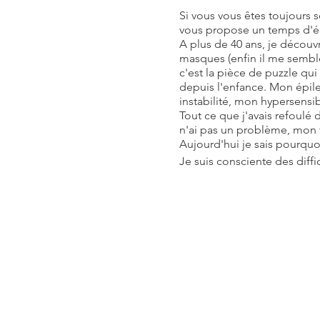
Si vous vous êtes toujours 
vous propose un temps d'éco
A plus de 40 ans, je découv
masques (enfin il me semble
c'est la pièce de puzzle qui
depuis l'enfance. Mon épile
instabilité, mon hypersensib
Tout ce que j'avais refoulé
n'ai pas un problème, mon fo
Aujourd'hui je sais pourquoi
Je suis consciente des diffi
compris, pris en compte et a
C'est donc un élan du coeur
Ici je vous propose de crée
confiance.
Groupe maxi 8 personnes
Évènement récurrent, tous 
25 € / pers