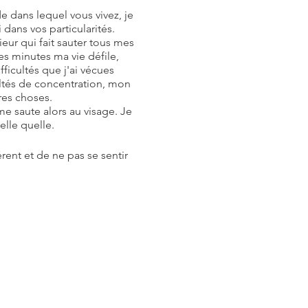
 dans lequel vous vivez, je
dans vos particularités.
eur qui fait sauter tous mes
s minutes ma vie défile,
ficultés que j'ai vécues
ultés de concentration, mon
res choses.
e saute alors au visage. Je
elle quelle.
érent et de ne pas se sentir
en découlent.
 vous êtes en toute