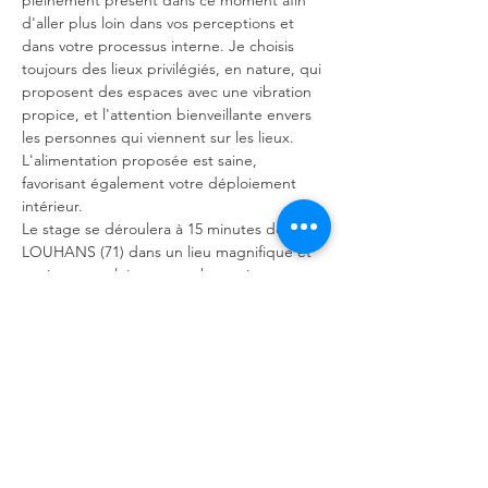
pleinement présent dans ce moment afin 
d'aller plus loin dans vos perceptions et 
dans votre processus interne. Je choisis 
toujours des lieux privilégiés, en nature, qui 
proposent des espaces avec une vibration 
propice, et l'attention bienveillante envers 
les personnes qui viennent sur les lieux. 
L'alimentation proposée est saine, 
favorisant également votre déploiement 
intérieur.
Le stage se déroulera à 15 minutes de 
LOUHANS (71) dans un lieu magnifique et 
apaisant en pleine nature bressoise, 
entouré de verdure…
En lire plus >
Partager cet événement